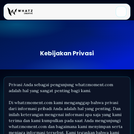
Kebijakan Privasi
Privasi Anda sebagai pengunjung whatzmoment.com
adalah hal yang sangat penting bagi kami.
Di whatzmoment.com kami menganggap bahwa privasi
dari informasi pribadi Anda adalah hal yang penting. Dan
inilah keterangan mengenai informasi apa saja yang kami
terima dan kami kumpulkan pada saat Anda mengunjungi
whatzmoment.com dan bagaimana kami menyimpan serta
menjaga informasi tersebut. Kami tegaskan bahwa kami